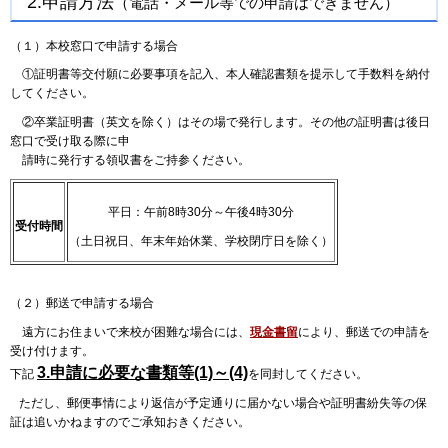
2.申請方法
（電話・メール等での申請はできません）
（１）本校窓口で申請する場合
①証明書等交付願に必要事項を記入、本人確認書類を提示して手数料を納付
してください。
②卒業証明書（英文を除く）はその場で発行します。その他の証明書は後日
窓口で受け取る際に申
請時に発行する領収書をご持参ください。
平日：午前8時30分～午後4時30分
受付時間
（土日祝日、年末年始休業、学校閉庁日を除く）
（２）郵送で申請する場合
遠方にお住まいで来校が困難な場合には、
現金書留
により、郵送での申請を
受け付けます。
3.申請に必要な書類等(1)～(4)
下記
を同封してください。
ただし、郵便事情により返信が予定通りに届かない場合や証明書紛失等の保
証は追いかねますのでご承知おきください。