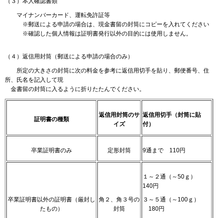
（３）本人確認書類
マイナンバーカード、運転免許証等
※郵送による申請の場合は、現金書留の封筒にコピーを入れてください
※確認した個人情報は証明書発行以外の目的には使用しません。
（４）返信用封筒（郵送による申請の場合のみ）
所定の大きさの封筒に次の料金を参考に返信用切手を貼り、郵便番号、住
所、氏名を記入して現
金書留の封筒に入るように折りたたんでください。
返信用封筒のサ
返信用切手（封筒に貼
証明書の種類
イズ
付）
卒業証明書のみ
定形封筒
9通まで 110円
１～２通（～50ｇ）
140円
卒業証明書以外の証明書（厳封し
角２、角３号の
３～５通（～100ｇ）
たもの）
封筒
180円