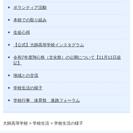
ボランティア活動
本校での取り組み
生徒心得
【公式】大師高等学校インスタグラム
令和7年度翔心祭（文化祭）の公開について【11月11日追
記】
地域との交流
学校生活の様子
学校行事 体育祭 進路フォーラム
大師高等学校
>
学校生活
> 学校生活の様子