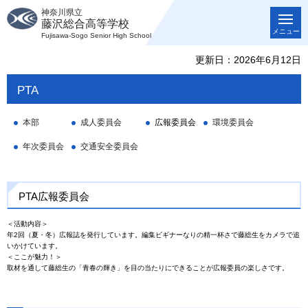
神奈川県立
藤沢総合高等学校
メニュー
Fujisawa-Sogo Senior High School
更新日：2026年6月12日
PTA
本部
成人委員会
広報委員会
環境委員会
年次委員会
交通安全委員会
PTA広報委員会
＜活動内容＞
年2回（夏・冬）広報誌を発行しています。編集ビギナーなりの精一杯さで藤総生をカメラで追
いかけています。
＜ここが魅力！＞
取材を通して藤総生の「青春の輝き」を目の当たりにできることが広報委員の楽しさです。