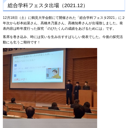
総合学科フェスタ出場（2021.12）
12月18日（土）に鶴見大学会館にて開催された「総合学科フェスタ2021」に２
年次から杉本結菜さん、髙橋木乃葉さん、髙橋知希さんが出場致しました。発
表内容は昨年度行った探究「のびたくんの成績をあげるためには」です。
客席を巻き込み、時には笑いを生み出すすばらしい発表でした。今後の探究活
動にも乞うご期待です！