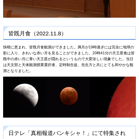
皆既月食（2022.11.8）
快晴に恵まれ、皆既月食観測ができました。満月が19時過ぎには完全に地球の
影に入り、きれいな赤い月を見ることができました。20時41分の天王星食は皆
既中の赤い月に青い天王星が隠れるというもので大変珍しい現象でした。当日
は天文部と天体観測授業選択者、定時制生徒、先生方と共にとても和やかな観
測となりました。
日テレ「真相報道バンキシャ！」にて特集され