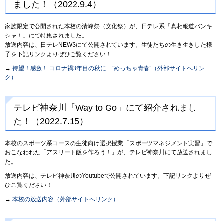
ました！（2022.9.4）
家族限定で公開された本校の清峰祭（文化祭）が、日テレ系「真相報道バンキ
シャ！」にて特集されました。
放送内容は、日テレNEWSにて公開されています。生徒たちの生き生きした様
子を下記リンクよりぜひご覧ください！
→
待望！感激！ コロナ禍3年目の秋に…“めっちゃ青春”（外部サイトへリン
ク）
テレビ神奈川「Way to Go」にて紹介されまし
た！（2022.7.15）
本校のスポーツ系コースの生徒向け選択授業「スポーツマネジメント実習」で
おこなわれた「アスリート飯を作ろう！」が、テレビ神奈川にて放送されまし
た。
放送内容は、テレビ神奈川のYoutubeで公開されています。下記リンクよりぜ
ひご覧ください！
→
本校の放送内容（外部サイトへリンク）