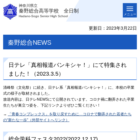
神奈川県立
秦野総合高等学校 全日制
メニュー
Hadano-Sogo Senior High School
更新日：2023年3月22日
秦野総合NEWS
日テレ「真相報道バンキシャ！」にて特集され
ました！（2023.3.5）
清峰祭（文化祭）に続き、日テレ系「真相報道バンキシャ！」に、本校の卒業
式の様子が取材されました。
放送内容は、日テレNEWSにて公開されています。コロナ禍に翻弄された卒業
生たちが巣立つ姿を、下記リンクよりぜひご覧ください！
→
「青春コンプレックス」を取り戻すために…コロナで翻弄された若者たち
の“新たな一歩”（外部サイトへリンク）
総合学科フェスタ2022(2022.12.17)