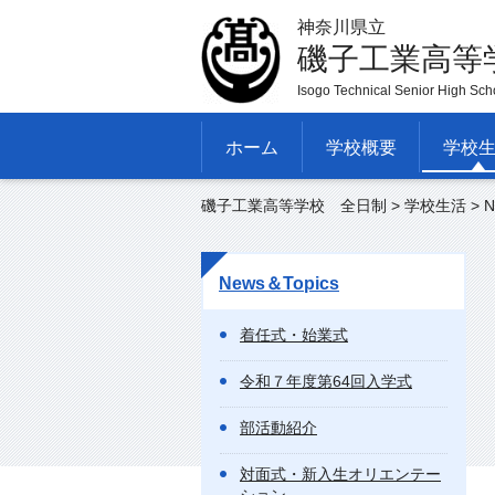
神奈川県立
磯子工業高等
Isogo Technical Senior High Sch
ホーム
学校概要
学校
磯子工業高等学校 全日制
>
学校生活
>
N
News＆Topics
着任式・始業式
令和７年度第64回入学式
部活動紹介
対面式・新入生オリエンテー