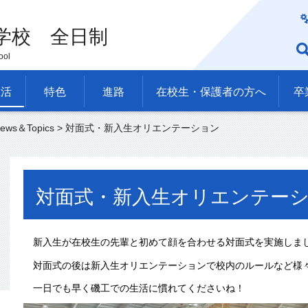
学校 全日制
ool
生活
特色
進路
在校生・保護者の方へ
卒
ews＆Topics
> 対面式・新入生オリエンテーション
対面式・新入生オリエンテー
新入生が在校生の先輩と初めて顔を合わせる対面式を実施しま
対面式の後は新入生オリエンテーションで校内のルールなど様
一日でも早く磯工での生活に慣れてくださいね！