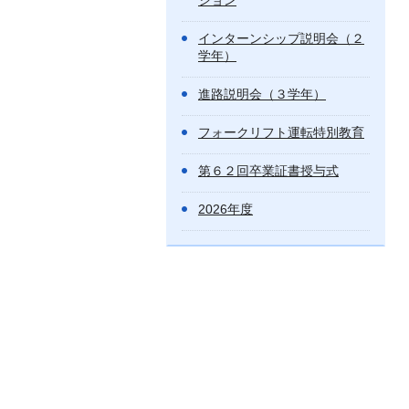
ション
インターンシップ説明会（２
学年）
進路説明会（３学年）
フォークリフト運転特別教育
第６２回卒業証書授与式
2026年度