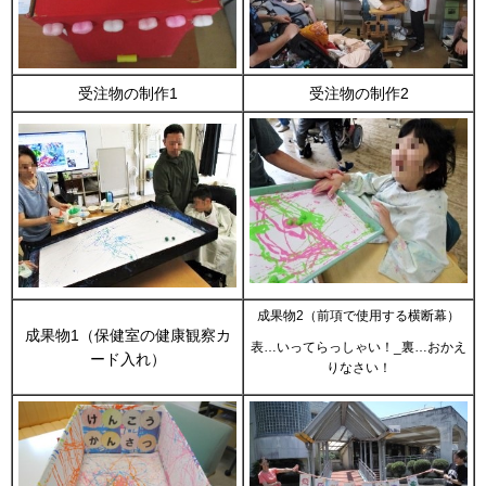
受注物の制作1
受注物の制作2
成果物2（前項で使用する横断幕）
成果物1（保健室の健康観察カ
表…いってらっしゃい！_裏…おかえ
ード入れ）
りなさい！