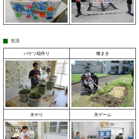
生活
バケツ稲作り
種まき
水やり
氷ゲーム