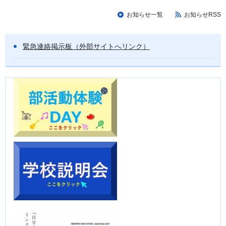
お知らせ一覧
お知らせRSS
緊急連絡掲示板（外部サイトへリンク）