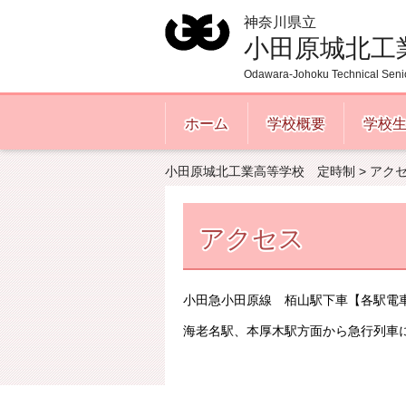
神奈川県立
小田原城北工
Odawara-Johoku Technical Seni
ホーム
学校概要
学校
小田原城北工業高等学校 定時制
> アク
アクセス
小田急小田原線 栢山駅下車【各駅電
海老名駅、本厚木駅方面から急行列車に