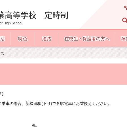
業高等学校 定時制
or High School
生活
特色
進路
在校生・保護者の方へ
卒
セス
車】
乗車の場合、新松田駅(下り)で各駅電車にお乗換えください。