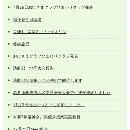
7月26日おひさまクラブひまわりクラブ発表
緑翔祭全日準備
音楽1、音楽2 ヴァイオリン
修学旅行
おひさまクラブひまわりクラブ発表
演劇部 地区大会報告
演劇部がNHKラジオ番組で朗読します
高Ｐ連相模原地区交通安全大会で生徒が発表しました
11月3日福祉のつどいに参加しました。
令和7年度神奈川県優秀授業実践教員
12月23日Meet集会