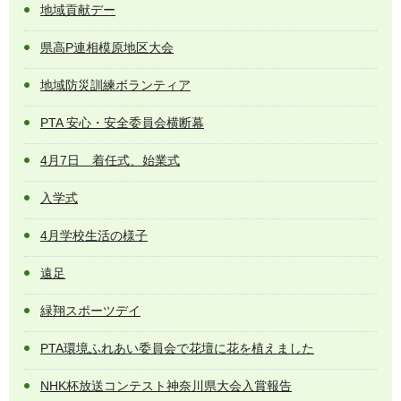
地域貢献デー
県高P連相模原地区大会
地域防災訓練ボランティア
PTA 安心・安全委員会横断幕
4月7日 着任式、始業式
入学式
4月学校生活の様子
遠足
緑翔スポーツデイ
PTA環境ふれあい委員会で花壇に花を植えました
NHK杯放送コンテスト神奈川県大会入賞報告