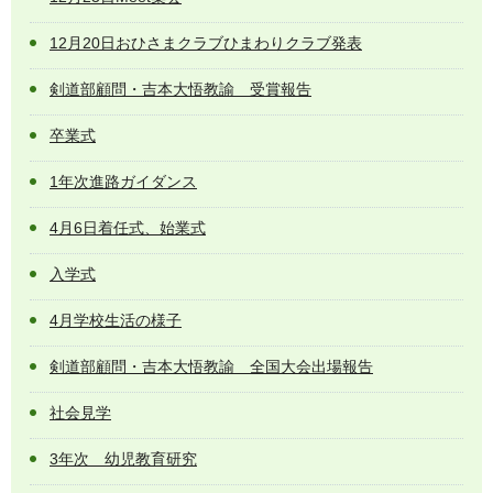
12月20日おひさまクラブひまわりクラブ発表
剣道部顧問・吉本大悟教諭 受賞報告
卒業式
1年次進路ガイダンス
4月6日着任式、始業式
入学式
4月学校生活の様子
剣道部顧問・吉本大悟教諭 全国大会出場報告
社会見学
3年次 幼児教育研究