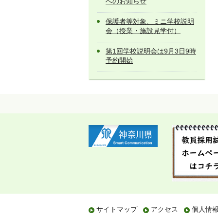
へのお知らせ
保護者等対象、ミニ学校説明
会（授業・施設見学付）
第1回学校説明会は9月3日9時
予約開始
サイトマップ
アクセス
個人情