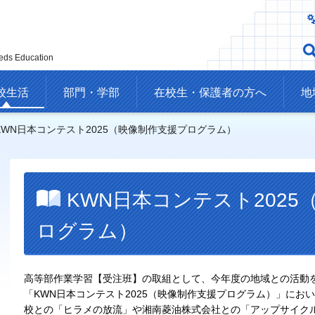
eds Education
校生活
部門・学部
在校生・保護者の方へ
地
 KWN日本コンテスト2025（映像制作支援プログラム）
KWN日本コンテスト202
ログラム）
高等部作業学習【受注班】の取組として、今年度の地域との活動をまと
「KWN日本コンテスト2025（映像制作支援プログラム）」にお
校との「ヒラメの放流」や湘南菱油株式会社との「アップサイク