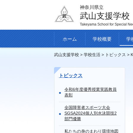
神奈川県立
武山支援学校
Takeyama School for Special Ne
ホーム
学校概要
学
武山支援学校
>
学校生活
>
トピックス
>
トピックス
令和6年度優秀授業実践教員
表彰
全国障害者スポーツ大会
SGSA2024個人別水泳競技2
部門優勝
私たちの身のまわり環境地図