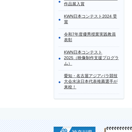
作品展入賞
KWN日本コンテスト2024 受
賞
令和7年度優秀授業実践教員
表彰
KWN日本コンテスト
2025（映像制作支援プログラ
ム）
愛知・名古屋アジアパラ競技
大会水泳日本代表推薦選手が
来校！