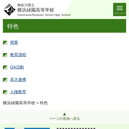
神奈川県立
横浜緑園高等学校
メニュー
Yokohama-Ryokuen Senior High School
特色
授業
教育課程
GA活動
高大連携
人権教育
横浜緑園高等学校
> 特色
ページの先頭へ戻る