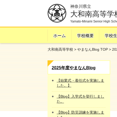
神奈川県立
大和南高等学
Yamato-Minami Senior High Sch
ホーム
学校概要
学校
大和南高等学校
>
やまなんBlog TOP
>
2
2025年度やまなんBlog
【始業式・着任式を実施しま
した。】
【Blog】入学式を挙行しまし
た。
【Blog】防災訓練を実施しま