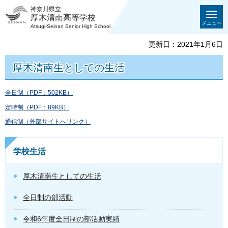
神奈川県立
厚木清南高等学校
メニュー
Atsugi-Seinan Senior High School
更新日：2021年1月6日
厚木清南生としての生活
全日制（PDF：502KB）
定時制（PDF：89KB）
通信制（外部サイトへリンク）
学校生活
厚木清南生としての生活
全日制の部活動
令和6年度全日制の部活動実績