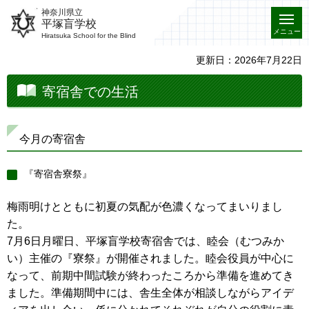
神奈川県立
平塚盲学校
メニュー
Hiratsuka School for the Blind
更新日：2026年7月22日
寄宿舎での生活
今月の寄宿舎
『寄宿舎寮祭』
梅雨明けとともに初夏の気配が色濃くなってまいりまし
た。
7月6日月曜日、平塚盲学校寄宿舎では、睦会（むつみか
い）主催の『寮祭』が開催されました。睦会役員が中心に
なって、前期中間試験が終わったころから準備を進めてき
ました。準備期間中には、舎生全体が相談しながらアイデ