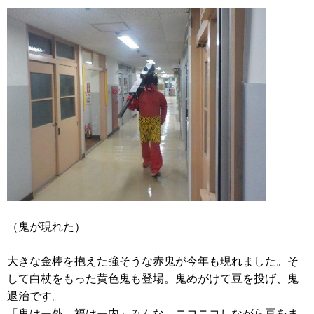
（鬼が現れた）
大きな金棒を抱えた強そうな赤鬼が今年も現れました。そ
して白杖をもった黄色鬼も登場。鬼めがけて豆を投げ、鬼
退治です。
「鬼はー外、福はー内」みんな、ニコニコしながら豆をま