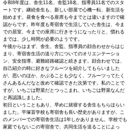
令和8年度は、舎生11名、舎監18名、指導員11名でのスタ
ートです。継続舎生も、新しい部屋で心機一転、新生活を
始めます。昼食を食べる座席も今までとは違いますので確
認からです。昨年度も寄宿舎で生活していた舎生は、今ま
での居室、今までの座席に行きそうになったりと、慣れる
までは、少し時間が必要のようです。
午後からはまず、舎生、舎監、指導員の顔合わせからはじ
まり、寄宿舎生活の送り方についてのオリエンテーショ
ン、安全指導、避難経路確認と続きます。顔合わせでは、
自己紹介の時に好きなフルーツを紹介してもらいました
が、思いのほか、かぶることも少なく、フルーツってたく
さんあるんだなと改めて確認できた次第です。私のことで
すが、いちごは野菜だとつっこまれ、いちごは野菜なんだ
と再認識しました。
初日ということもあり、早めに就寝する舎生もちらほらい
ました。平塚盲学校も寄宿舎も長い歴史がありますが、こ
のメンバーでの寄宿舎生活は1年しかありません。学校でも
家庭でもないこの寄宿舎で、共同生活を送ることによっ