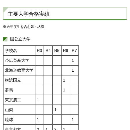
主要大学合格実績
※過年度生を含む延べ人数
国公立大学
学校名
R3
R4
R5
R6
R7
帯広畜産大学
1
北海道教育大学
1
横浜国立
1
群馬
1
東京農工
1
山梨
1
琉球
1
1
東京都立
2
1
2
1