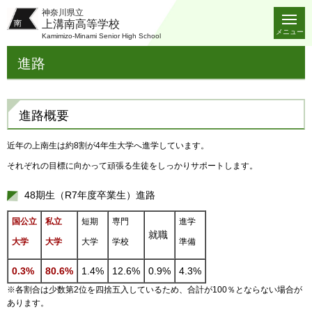
神奈川県立
上溝南高等学校
メニュー
Kamimizo-Minami Senior High School
進路
進路概要
近年の上南生は約8割が4年生大学へ進学しています。
それぞれの目標に向かって頑張る生徒をしっかりサポートします。
48期生（R7年度卒業生）進路
国公立
私立
短期
専門
進学
就職
大学
大学
大学
学校
準備
0.3%
80.6%
1.4%
12.6%
0.9%
4.3%
※各割合は少数第2位を四捨五入しているため、合計が100％とならない場合が
あります。