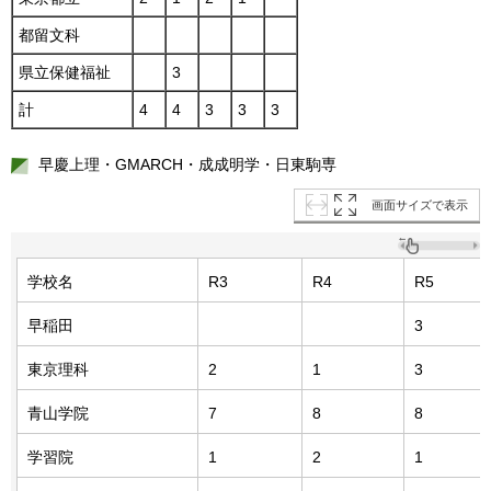
都留文科
県立保健福祉
3
計
4
4
3
3
3
早慶上理・GMARCH・成成明学・日東駒専
画面サイズで表示
学校名
R3
R4
R5
早稲田
3
東京理科
2
1
3
青山学院
7
8
8
学習院
1
2
1