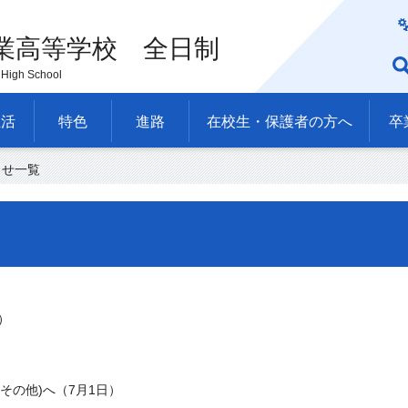
業高等学校 全日制
High School
生活
特色
進路
在校生・保護者の方へ
卒
らせ一覧
）
その他)へ（7月1日）