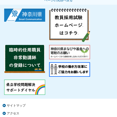
ページの先頭へ戻る
サイトマップ
アクセス