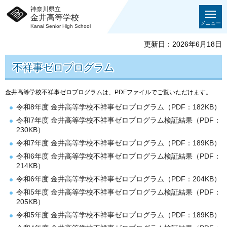
神奈川県立
金井高等学校
メニュー
Kanai Senior High School
更新日：2026年6月18日
不祥事ゼロプログラム
金井高等学校不祥事ゼロプログラムは、PDFファイルでご覧いただけます。
令和8年度 金井高等学校不祥事ゼロプログラム（PDF：182KB
）
令和7年度 金井高等学校不祥事ゼロプログラム検証結果（PDF：
230KB）
令和7年度 金井高等学校不祥事ゼロプログラム（PDF：189KB）
令和6年度 金井高等学校不祥事ゼロプログラム検証結果（PDF：
214KB）
令和6年度 金井高等学校不祥事ゼロプログラム（PDF：204KB）
令和5年度 金井高等学校不祥事ゼロプログラム検証結果（PDF：
205KB）
令和5年度 金井高等学校不祥事ゼロプログラム（PDF：189KB）