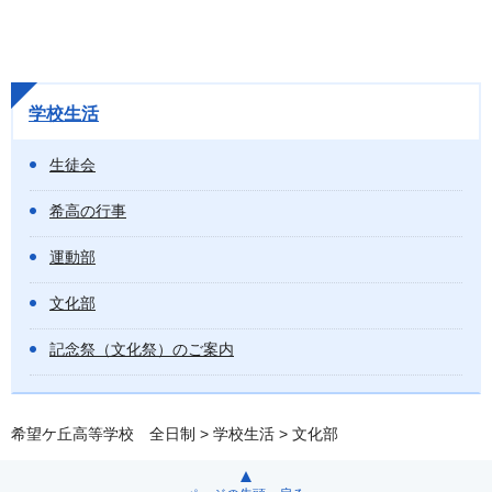
学校生活
生徒会
希高の行事
運動部
文化部
記念祭（文化祭）のご案内
希望ケ丘高等学校 全日制
>
学校生活
> 文化部