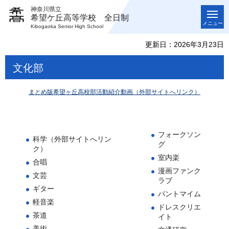
神奈川県立
希望ケ丘高等学校 全日制
メニュー
Kibogaoka Senior High School
更新日：2026年3月23日
文化部
まとめ版希望ヶ丘高校部活動紹介動画（外部サイトへリンク）
フォークソン
科学（外部サイトへリン
グ
ク）
室内楽
合唱
漫画ファンク
文芸
ラブ
ギター
パントマイム
軽音楽
ドレスクリエ
茶道
イト
美術