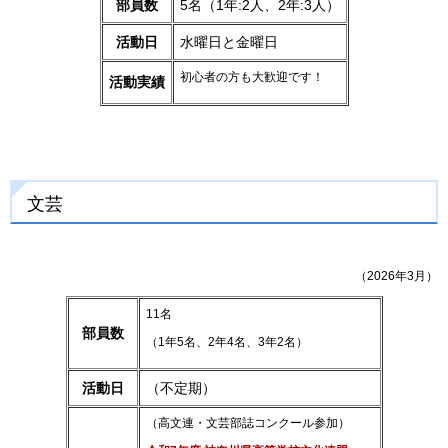
部員数
5名（1年:2人、2年:3人）
活動日
水曜日と金曜日
初心者の方も大歓迎です！
活動実績
文芸
（2026年3月）
11名
部員数
（1年5名、2年4名、3年2名）
活動日
（不定期）
（高文連・文芸部誌コンクール参加）