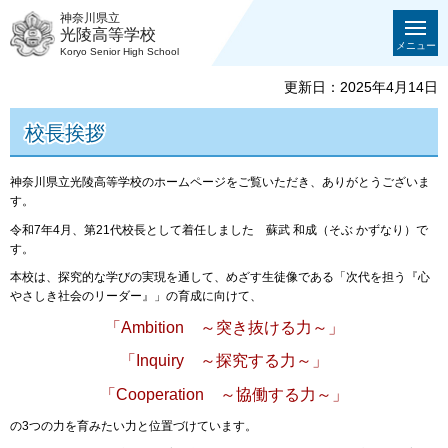
神奈川県立
光陵高等学校
メニュー
Koryo Senior High School
更新日：2025年4月14日
校長挨拶
神奈川県立光陵高等学校のホームページをご覧いただき、ありがとうございま
す。
令和7年4月、第21代校長として着任しました 蘇武 和成（そぶ かずなり）で
す。
本校は、探究的な学びの実現を通して、めざす生徒像である「次代を担う『心
やさしき社会のリーダー』」の育成に向けて、
「Ambition ～突き抜ける力～」
「Inquiry ～探究する力～」
「Cooperation ～協働する力～」
の3つの力を育みたい力と位置づけています。