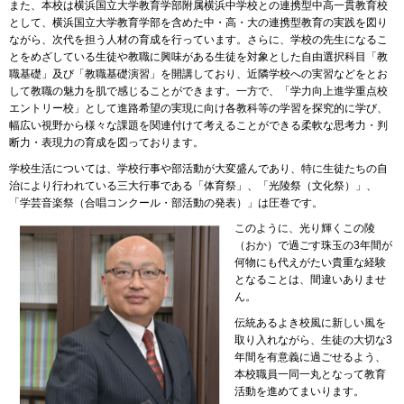
また、本校は横浜国立大学教育学部附属横浜中学校との連携型中高一貫教育校
として、横浜国立大学教育学部を含めた中・高・大の連携型教育の実践を図り
ながら、次代を担う人材の育成を行っています。さらに、学校の先生になるこ
とをめざしている生徒や教職に興味がある生徒を対象とした自由選択科目「教
職基礎」及び「教職基礎演習」を開講しており、近隣学校への実習などをとお
して教職の魅力を肌で感じることができます。一方で、「学力向上進学重点校
エントリー校」として進路希望の実現に向け各教科等の学習を探究的に学び、
幅広い視野から様々な課題を関連付けて考えることができる柔軟な思考力・判
断力・表現力の育成を図っております。
学校生活については、学校行事や部活動が大変盛んであり、特に生徒たちの自
治により行われている三大行事である「体育祭」、「光陵祭（文化祭）」、
「学芸音楽祭（合唱コンクール・部活動の発表）」は圧巻です。
このように、光り輝くこの陵
（おか）で過ごす珠玉の3年間が
何物にも代えがたい貴重な経験
となることは、間違いありませ
ん。
伝統あるよき校風に新しい風を
取り入れながら、生徒の大切な3
年間を有意義に過ごせるよう、
本校職員一同一丸となって教育
活動を進めてまいります。