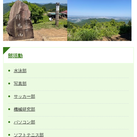
部活動
水泳部
写真部
サッカー部
機械研究部
パソコン部
ソフトテニス部