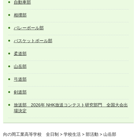
自動車部
相撲部
バレーボール部
バスケットボール部
柔道部
山岳部
弓道部
剣道部
放送部 2026年 NHK放送コンテスト研究部門 全国大会出
場決定
向の岡工業高等学校 全日制
>
学校生活
>
部活動
> 山岳部