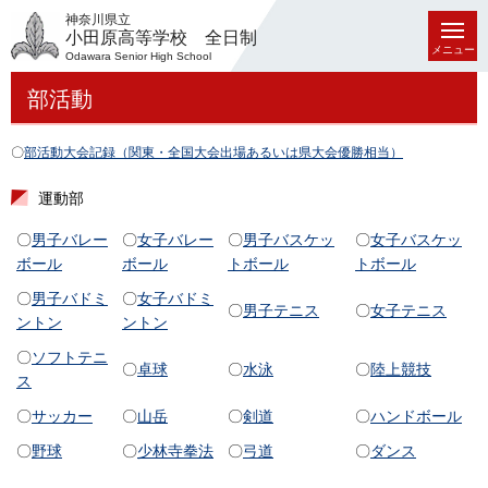
神奈川県立
小田原高等学校 全日制
メニュー
Odawara Senior High School
部活動
〇
部活動大会記録（関東・全国大会出場あるいは県大会優勝相当）
運動部
〇
男子バレー
〇
女子バレー
〇
男子バスケッ
〇
女子バスケッ
ボール
ボール
トボール
トボール
〇
男子バドミ
〇
女子バドミ
〇
男子テニス
〇
女子テニス
ントン
ントン
〇
ソフトテニ
〇
卓球
〇
水泳
〇
陸上競技
ス
〇
サッカー
〇
山岳
〇
剣道
〇
ハンドボール
〇
野球
〇
少林寺拳法
〇
弓道
〇
ダンス