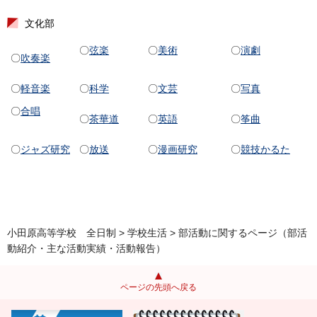
文化部
〇
弦楽
〇
美術
〇
演劇
〇
吹奏楽
〇
軽音楽
〇
科学
〇
文芸
〇
写真
〇
合唱
〇
茶華道
〇
英語
〇
筝曲
〇
ジャズ研究
〇
放送
〇
漫画研究
〇
競技かるた
小田原高等学校 全日制
>
学校生活
> 部活動に関するページ（部活
動紹介・主な活動実績・活動報告）
ページの先頭へ戻る