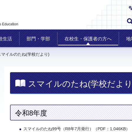
s Education
校生活
部門・学部
在校生・保護者の方へ
地
スマイルのたね(学校だより)
スマイルのたね(学校だより
令和8年度
スマイルのたね99号（R8年7月発行）（PDF：1,046KB）