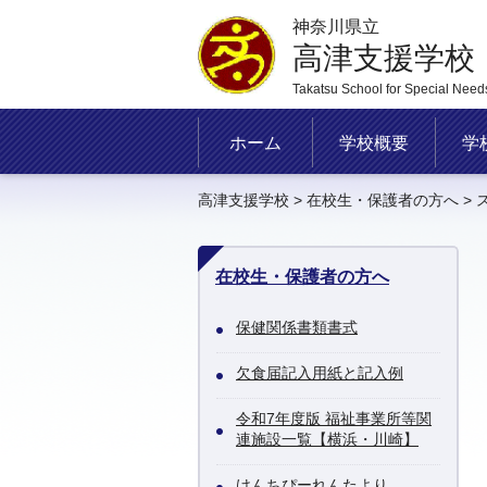
神奈川県立
高津支援学校
Takatsu School for Special Need
ホーム
学校概要
学
高津支援学校
>
在校生・保護者の方へ
> 
在校生・保護者の方へ
保健関係書類書式
欠食届記入用紙と記入例
令和7年度版 福祉事業所等関
連施設一覧【横浜・川崎】
けんちぴーれんたより