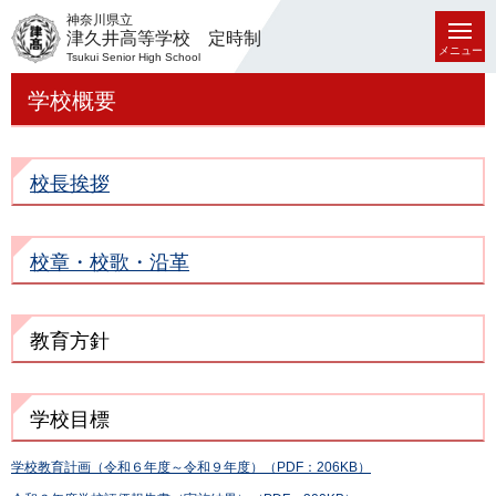
神奈川県立
津久井高等学校 定時制
メニュー
Tsukui Senior High School
学校概要
校長挨拶
校章・校歌・沿革
教育方針
学校目標
学校教育計画（令和６年度～令和９年度）（PDF：206KB）