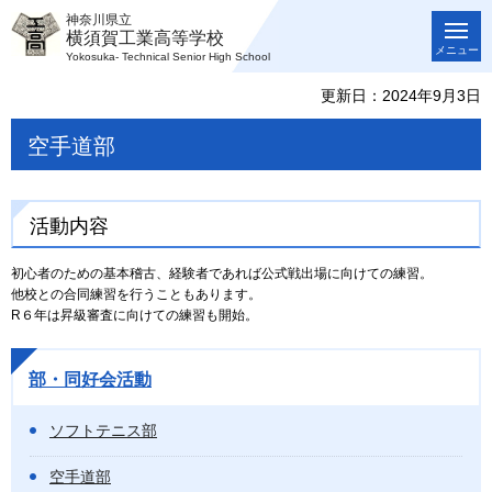
神奈川県立
横須賀工業高等学校
メニュー
Yokosuka- Technical Senior High School
更新日：2024年9月3日
空手道部
活動内容
初心者のための基本稽古、経験者であれば公式戦出場に向けての練習。
他校との合同練習を行うこともあります。
R６年は昇級審査に向けての練習も開始。
部・同好会活動
ソフトテニス部
空手道部