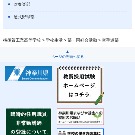
吹奏楽部
硬式野球部
横須賀工業高等学校
>
学校生活
>
部・同好会活動
> 空手道部
ページの先頭へ戻る