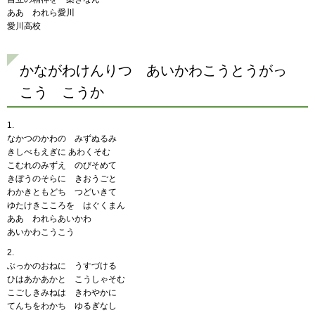
ああ われら愛川
愛川高校
かながわけんりつ あいかわこうとうがっ
こう こうか
1.
なかつのかわの みずぬるみ
きしべもえぎに あわくそむ
こむれのみずえ のびそめて
きぼうのそらに きおうごと
わかきともどち つどいきて
ゆたけきこころを はぐくまん
ああ われらあいかわ
あいかわこうこう
2.
ぶっかのおねに うすづける
ひはあかあかと こうしゃそむ
こごしきみねは きわやかに
てんちをわかち ゆるぎなし