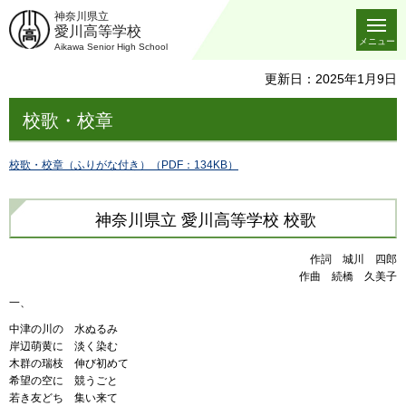
神奈川県立
愛川高等学校
メニュー
Aikawa Senior High School
更新日：2025年1月9日
校歌・校章
校歌・校章（ふりがな付き）（PDF：134KB）
神奈川県立 愛川高等学校 校歌
作詞 城川 四郎
作曲 続橋 久美子
一、
中津の川の 水ぬるみ
岸辺萌黄に 淡く染む
木群の瑞枝 伸び初めて
希望の空に 競うごと
若き友どち 集い来て