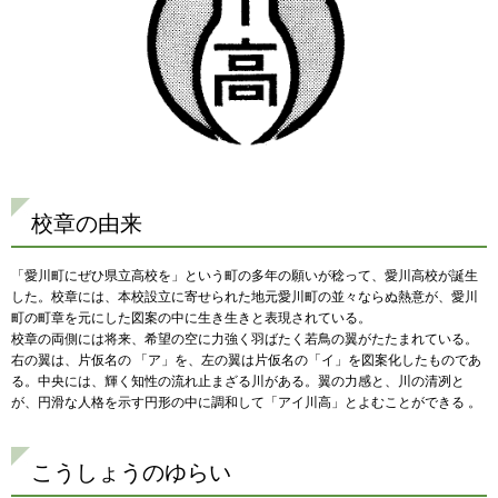
校章の由来
「愛川町にぜひ県立高校を」という町の多年の願いが稔って、愛川高校が誕生
した。校章には、本校設立に寄せられた地元愛川町の並々ならぬ熱意が、愛川
町の町章を元にした図案の中に生き生きと表現されている。
校章の両側には将来、希望の空に力強く羽ばたく若鳥の翼がたたまれている。
右の翼は、片仮名の 「ア」を、左の翼は片仮名の「イ」を図案化したものであ
る。中央には、輝く知性の流れ止まざる川がある。翼の力感と、川の清冽と
が、円滑な人格を示す円形の中に調和して「アイ川高」とよむことができる 。
こうしょうのゆらい