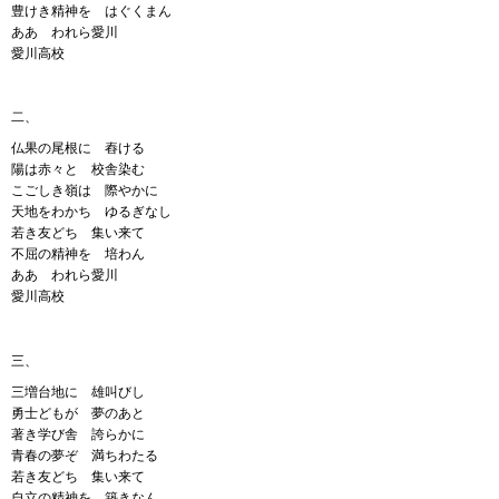
豊けき精神を はぐくまん
ああ われら愛川
愛川高校
二、
仏果の尾根に 舂ける
陽は赤々と 校舎染む
こごしき嶺は 際やかに
天地をわかち ゆるぎなし
若き友どち 集い来て
不屈の精神を 培わん
ああ われら愛川
愛川高校
三、
三増台地に 雄叫びし
勇士どもが 夢のあと
著き学び舎 誇らかに
青春の夢ぞ 満ちわたる
若き友どち 集い来て
自立の精神を 築きなん