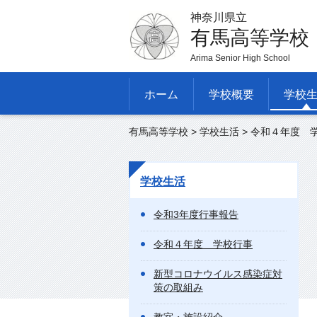
神奈川県立
有馬高等学校
Arima Senior High School
ホーム
学校概要
学校
有馬高等学校
>
学校生活
> 令和４年度 
学校生活
令和3年度行事報告
令和４年度 学校行事
新型コロナウイルス感染症対
策の取組み