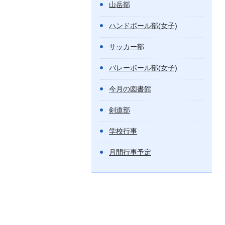
山岳部
ハンドボール部(女子)
サッカー部
バレーボール部(女子)
今月の図書館
剣道部
学校行事
月間行事予定