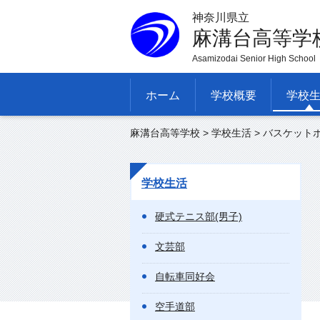
神奈川県立
麻溝台高等学
Asamizodai Senior High School
ホーム
学校概要
学校
麻溝台高等学校
>
学校生活
> バスケットボ
学校生活
硬式テニス部(男子)
文芸部
自転車同好会
空手道部