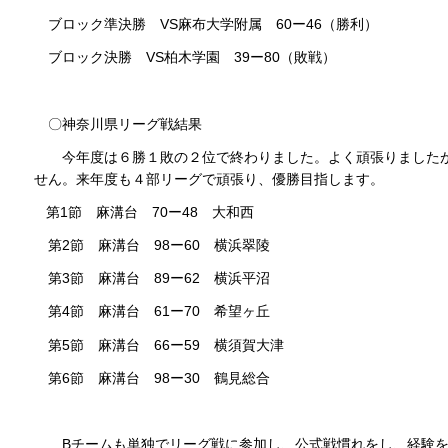
ブロック準決勝 VS麻布大学附属 60ー46（勝利）
ブロック決勝 VS柏木学園 39ー80（敗戦）
〇神奈川県リーグ戦結果
今年度は６勝１敗の２位で終わりました。よく頑張りましたが
せん。来年度も４部リーグで頑張り、優勝目指します。
第1節 麻溝台 70ー48 大和西
第2節 麻溝台 98ー60 横浜翠陵
第3節 麻溝台 89ー62 横浜平沼
第4節 麻溝台 61ー70 希望ヶ丘
第5節 麻溝台 66ー59 横須賀大津
第6節 麻溝台 98ー30 鶴見総合
Bチームも単独でリーグ戦に参加し、公式戦慣れをし、経験を