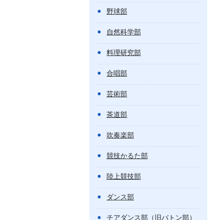
野球部
自然科学部
料理研究部
合唱部
芸術部
茶道部
吹奏楽部
競技かるた部
陸上競技部
ダンス部
チアダンス部（旧バトン部）