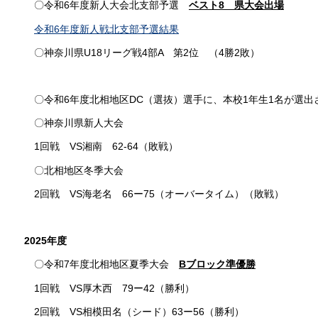
〇令和6年度新人大会北支部予選
ベスト8 県大会出場
令和6年度新人戦北支部予選結果
〇神奈川県U18リーグ戦4部A 第2位 （4勝2敗）
〇令和6年度北相地区DC（選抜）選手に、本校1年生1名が選出
〇神奈川県新人大会
1回戦 VS湘南 62-64（敗戦）
〇北相地区冬季大会
2回戦 VS海老名 66ー75（オーバータイム）（敗戦）
2025年度
〇令和7年度北相地区夏季大会
Bブロック準優勝
1回戦 VS厚木西 79ー42（勝利）
2回戦 VS相模田名（シード）63ー56（勝利）