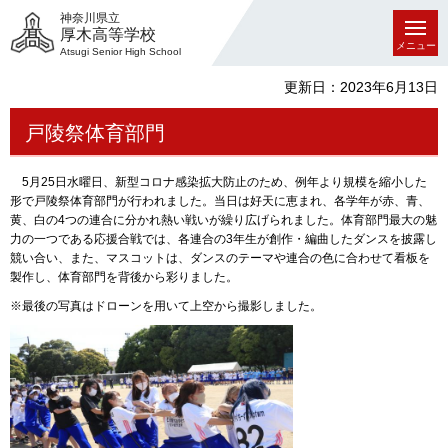
神奈川県立
厚木高等学校
メニュー
Atsugi Senior High School
更新日：2023年6月13日
戸陵祭体育部門
5月25日水曜日、新型コロナ感染拡大防止のため、例年より規模を縮小した
形で戸陵祭体育部門が行われました。当日は好天に恵まれ、各学年が赤、青、
黄、白の4つの連合に分かれ熱い戦いが繰り広げられました。体育部門最大の魅
力の一つである応援合戦では、各連合の3年生が創作・編曲したダンスを披露し
競い合い、また、マスコットは、ダンスのテーマや連合の色に合わせて看板を
製作し、体育部門を背後から彩りました。
※最後の写真はドローンを用いて上空から撮影しました。