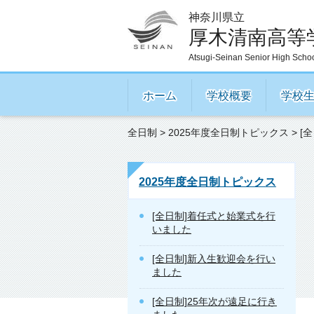
神奈川県立
厚木清南高等
Atsugi-Seinan Senior High Scho
ホーム
学校概要
学校
全日制
>
2025年度全日制トピックス
> 
2025年度全日制トピックス
[全日制]着任式と始業式を行
いました
[全日制]新入生歓迎会を行い
ました
[全日制]25年次が遠足に行き