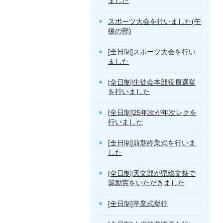
ました
スポーツ大会を行いました(午
後の部)
[全日制]スポーツ大会を行い
ました
[全日制]生徒会本部役員選挙
を行いました
[全日制]25年次が年次レクを
行いました
[全日制]前期終業式を行いま
した
[全日制]天文部が県総文祭で
奨励賞をいただきました
[全日制]卒業式挙行