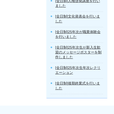
[全日制]人権啓発講座を行い
ました
[全日制]文化発表会を行いま
した
[全日制]25年次が職業体験会
を行いました
[全日制]25年次生が新入生歓
迎のメッセージポスターを制
作しました
[全日制]25年次生年次レクリ
エーション
[全日制]後期終業式を行いま
した