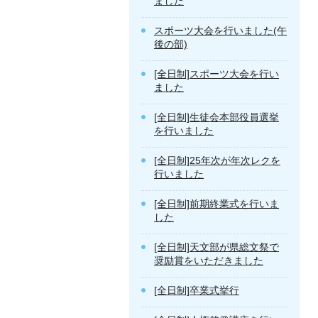
ました
スポーツ大会を行いました(午
後の部)
[全日制]スポーツ大会を行い
ました
[全日制]生徒会本部役員選挙
を行いました
[全日制]25年次が年次レクを
行いました
[全日制]前期終業式を行いま
した
[全日制]天文部が県総文祭で
奨励賞をいただきました
[全日制]卒業式挙行