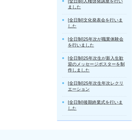
[全日制]人権啓発講座を行い
ました
[全日制]文化発表会を行いま
した
[全日制]25年次が職業体験会
を行いました
[全日制]25年次生が新入生歓
迎のメッセージポスターを制
作しました
[全日制]25年次生年次レクリ
エーション
[全日制]後期終業式を行いま
した