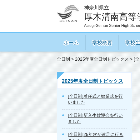
神奈川県立
厚木清南高等
Atsugi-Seinan Senior High Scho
ホーム
学校概要
学校
全日制
>
2025年度全日制トピックス
> 
2025年度全日制トピックス
[全日制]着任式と始業式を行
いました
[全日制]新入生歓迎会を行い
ました
[全日制]25年次が遠足に行き