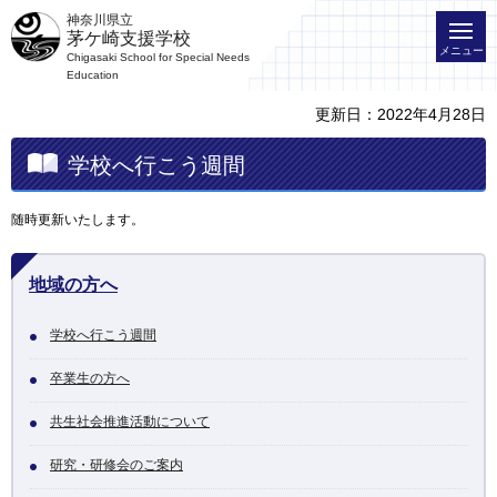
神奈川県立
茅ケ崎支援学校
メニュー
Chigasaki School for Special Needs
Education
更新日：2022年4月28日
学校へ行こう週間
随時更新いたします。
地域の方へ
学校へ行こう週間
卒業生の方へ
共生社会推進活動について
研究・研修会のご案内