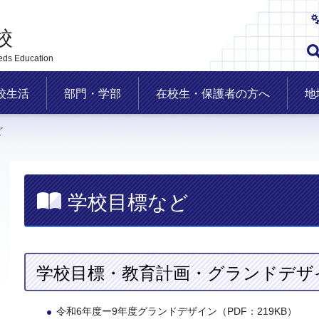
校
eds Education
校生活
部門・学部
在校生・保護者の方へ
地
ど
学校目標など
学校目標・教育計画・グランドデザ
令和6年度ー9年度グランドデザイン（PDF：219KB）