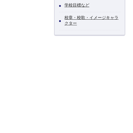
学校目標など
校章・校歌・イメージキャラ
クター