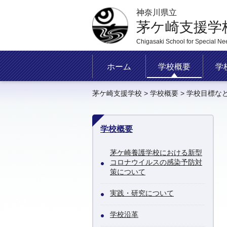
神奈川県立
茅ケ崎支援学
Chigasaki School for Special Ne
ホーム
学校概要
学
茅ケ崎支援学校
>
学校概要
> 学校目標な
学校概要
茅ケ崎養護学校における新型
コロナウイルスの感染予防対
策について
実践・研究について
学校沿革