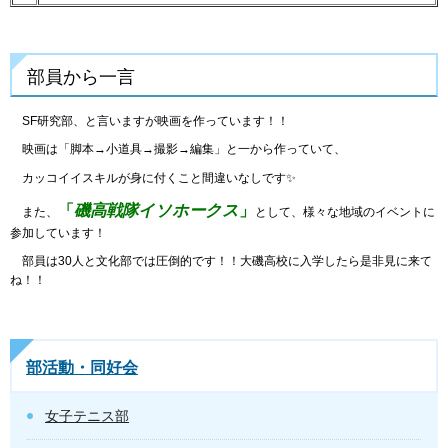
部員から一言
SF研究部、と言いますが映画を作っています！！
映画は「脚本→小道具→撮影→編集」と一から作っていて、
カッコイイスキルが身に付くこと間違いなしです✨
磯高戦隊イソホークス
「
」
また、
として、様々な地域のイベントに
参加しています！
部員は30人と文化部では圧倒的です！！大磯高校に入学したら是非見に来て
ね！！
部活動・同好会
女子テニス部