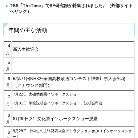
TBS「TheTime」でSF研究部が特集されました。（外部サイト
へリンク）
年間の主な活動
4
新入生歓迎会
月
5
月
6
6/第71回NHK杯全国高校放送コンテスト神奈川県大会出場
月
（アナウンス部門）
7月22日 大磯幼稚園イソホークスショー
7
7月31日 学校説明会イソホークスショー、説明会司会
月
8
8月30日,31 文化祭イソホークスショー披露
月
9月29日 中学生の主張発表大会アトラクション参加（イソホークスショ
9
ー）