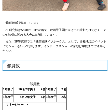
週5日程度活動しています！
SF研究部はStudent Filmの略で、映画甲子園に向けての撮影だけでなく、そ
の他映像に関わる大会に出場しています。
また、SF研究部では「磯高戦隊イソホークス」として、各種地域のイベント
にてショーを行っております。イソホークスショーの依頼は学校までご連絡く
ださい。
部員数
部員数
1
年男子
10名
2
年男子
9名
3
年男子
2名
1
年女子
5名
2
年女子
4名
3
年女子
2名
マネージャー ×