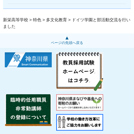
新栄高等学校
>
特色
>
多文化教育
> ドイツ学園と部活動交流を行い
ました
ページの先頭へ戻る