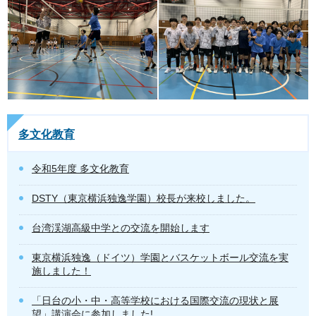
多文化教育
令和5年度 多文化教育
DSTY（東京横浜独逸学園）校長が来校しました。
台湾渓湖高級中学との交流を開始します
東京横浜独逸（ドイツ）学園とバスケットボール交流を実
施しました！
「日台の小・中・高等学校における国際交流の現状と展
望」講演会に参加しました!