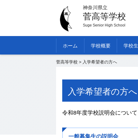
神奈川県立
菅高等学校
Suge Senior High School
ホーム
学校概要
学校
菅高等学校
> 入学希望者の方へ
入学希望者の方へ
令和8年度学校説明会について
一般募集生の説明会