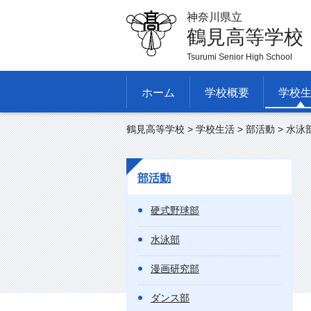
神奈川県立
鶴見高等学校
Tsurumi Senior High School
ホーム
学校概要
学校
鶴見高等学校
>
学校生活
>
部活動
> 水泳
部活動
硬式野球部
水泳部
漫画研究部
ダンス部