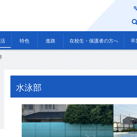
生活
特色
進路
在校生・保護者の方へ
卒
部
水泳部