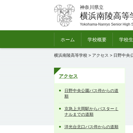
神奈川県立
横浜南陵高等
Yokohama-Nanryo Senior High 
ホーム
学校概要
学校
横浜南陵高等学校
>
アクセス
> 日野中央
アクセス
日野中央公園バス停からの道
順
京急上大岡駅からバスターミ
ナルまでの道順
洋光台北口バス停からの道順