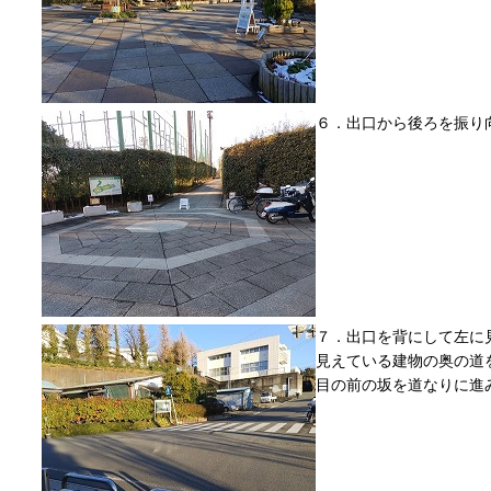
６．出口から後ろを振り
７．出口を背にして左に
見えている建物の奥の道
目の前の坂を道なりに進