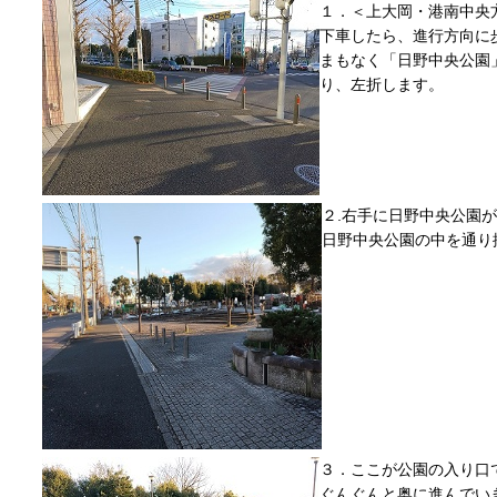
１．＜上大岡・港南中央
下車したら、進行方向に
まもなく「日野中央公園
り、左折します。
２.右手に日野中央公園
日野中央公園の中を通り
３．ここが公園の入り口
ぐんぐんと奥に進んでい