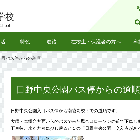
学校
School
生活
特色
進路
在校生・保護者の方へ
卒
公園バス停からの道順
日野中央公園バス停からの道
日野中央公園入口バス停から南陵高校までの道順です。
大船・本郷台方面からのバスで来た場合はローソンの前で下車し
下車後、来た方向に少し戻ると１の「日野中央公園」交差点があ