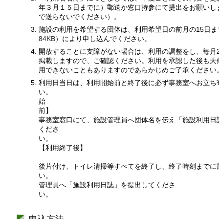
年３月１５日までに）郵送か窓口持参にて提出をお願いし
で送らないでください）。
施設の利用を希望する団体は、利用希望日の前月の15日ま
84KB）
により申し込んでください。
開放することに支障がない場合は、利用の調整をし、毎月
掲載しますので、ご確認ください。利用を承認した後も天
用できないこともありますのであらかじめご了承ください
利用日当日は、利用開始前と終了後に必ず事務室へお立ち
い。 【
始
事務室窓口にて、施設管理員へ団体名を伝え「施設利用日
くださ
【利用終
後片付け、トイレ清掃等すべてを終了し、終了時刻までに
い。 事務室窓
管理員へ「施設利用日誌」を提出してくださ