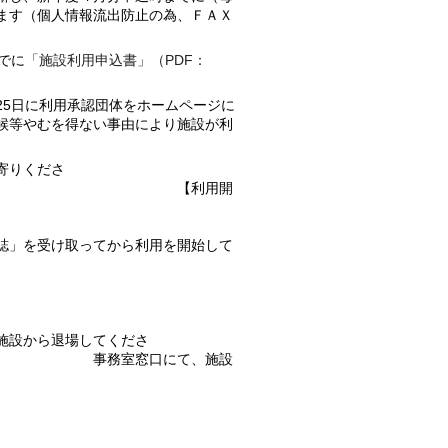
ます（個人情報流出防止の為、ＦＡＸ
でに
「施設利用申込書」（PDF：
25日に利用承認団体をホームページに
候等やむを得ない事由により施設が利
。
寄りくださ
利用開
前
誌」を受け取ってから利用を開始して
い
了後】
施設から退場してくださ
口にて、施設