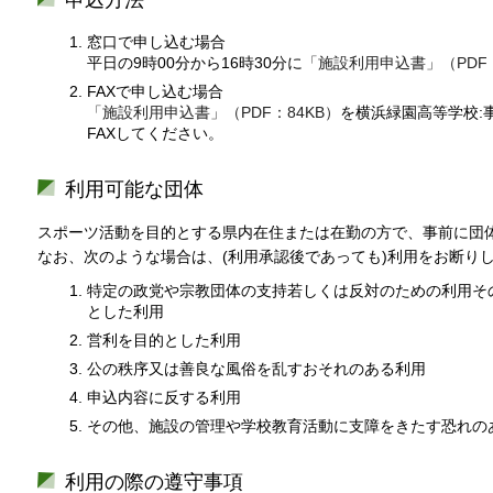
申込方法
窓口で申し込む場合
平日の9時00分から16時30分に
「施設利用申込書」（PDF：
FAXで申し込む場合
「施設利用申込書」（PDF：84KB）
を横浜緑園高等学校:
FAXしてください。
利用可能な団体
スポーツ活動を目的とする県内在住または在勤の方で、事前に団
なお、次のような場合は、(利用承認後であっても)利用をお断り
特定の政党や宗教団体の支持若しくは反対のための利用そ
とした利用
営利を目的とした利用
公の秩序又は善良な風俗を乱すおそれのある利用
申込内容に反する利用
その他、施設の管理や学校教育活動に支障をきたす恐れの
利用の際の遵守事項