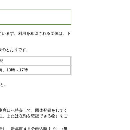
ています。利用を希望される団体は、下
表のとおりです。
間
時、13時～17時
こと。
室窓口へ持参して、団体登録をしてく
住、または在勤を確認できる物）をご
新し、新年度４月分申込時までに（毎