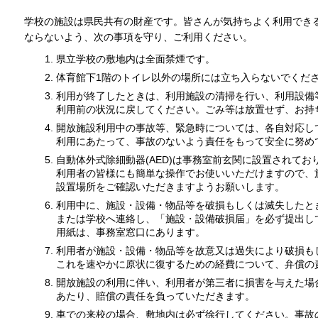
学校の施設は県民共有の財産です。皆さんが気持ちよく利用でき
ならないよう、次の事項を守り、ご利用ください。
県立学校の敷地内は全面禁煙です。
体育館下1階のトイレ以外の場所には立ち入らないでくだ
利用が終了したときは、利用施設の清掃を行い、利用設備
利用前の状況に戻してください。ごみ等は放置せず、お持
開放施設利用中の事故等、緊急時については、各自対応し
利用にあたって、事故のないよう責任をもって安全に努め
自動体外式除細動器(AED)は事務室前玄関に設置されてお
利用者の皆様にも簡単な操作でお使いいただけますので、
設置場所をご確認いただきますようお願いします。
利用中に、施設・設備・物品等を破損もしくは滅失したと
または学校へ連絡し、「施設・設備破損届」を必ず提出し
用紙は、事務室窓口にあります。
利用者が施設・設備・物品等を故意又は過失により破損も
これを速やかに原状に復するための経費について、弁償の
開放施設の利用に伴い、利用者が第三者に損害を与えた場
あたり、賠償の責任を負っていただきます。
車での来校の場合、敷地内は必ず徐行してください。事故