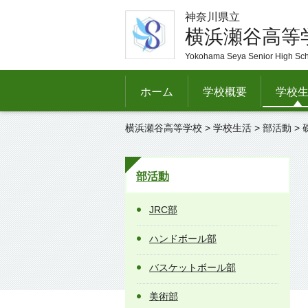
神奈川県立
横浜瀬谷高等
Yokohama Seya Senior High Sc
ホーム
学校概要
学校
横浜瀬谷高等学校
>
学校生活
>
部活動
>
部活動
JRC部
ハンドボール部
バスケットボール部
美術部