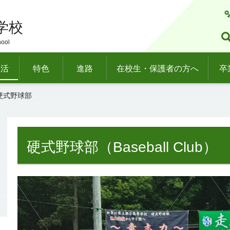
学校
hool
生活
特色
進路
在校生・保護者の方へ
卒
 硬式野球部
硬式野球部（Baseball Club）