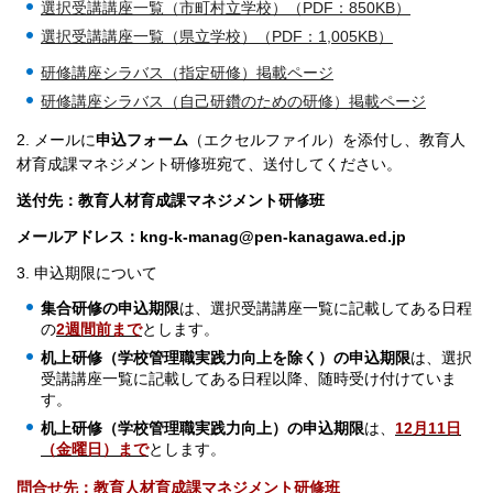
選択受講講座一覧（市町村立学校）（PDF：850KB）
選択受講講座一覧（県立学校）（PDF：1,005KB）
研修講座シラバス（指定研修）掲載ページ
研修講座シラバス（自己研鑽のための研修）掲載ページ
2. メールに
申込フォーム
（エクセルファイル）を添付し、教育人
材育成課マネジメント研修班宛て、送付してください。
送付先：教育人材育成課マネジメント研修班
メールアドレス：
kng-k-manag@pen-kanagawa.ed.jp
3. 申込期限について
集合研修の申込期限
は、選択受講講座一覧に記載してある日程
の
2週間前まで
とします。
机上研修（学校管理職実践力向上を除く）の申込期限
は、選択
受講講座一覧に記載してある日程以降、随時受け付けていま
す。
机上研修（学校管理職実践力向上）の申込期限
は、
12
月11日
（金曜日）まで
とします。
問合せ先：教育人材育成課マネジメント研修班