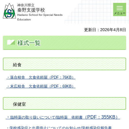
神奈川県立
秦野支援学校
メニュー
Hadano School for Special Needs
Education
更新日：2026年4月8日
様式一覧
給食
・落合校舎 欠食依頼届（PDF：76KB）
・末広校舎 欠食依頼届（PDF：69KB）
保健室
・
（PDF：355KB）
臨時薬の取り扱いについて/臨時薬 依頼書
・学校感染症と出席停止についてのお知らせ/学校感染症報告書