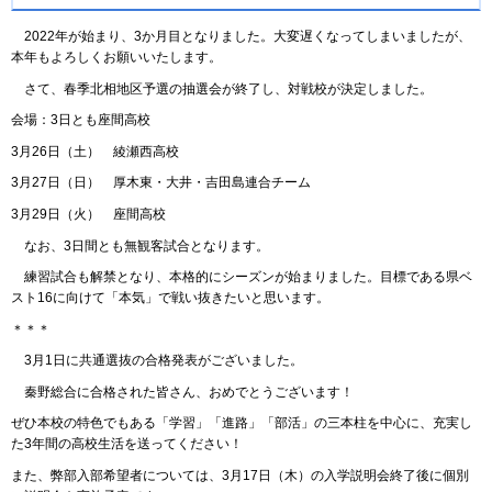
2022年が始まり、3か月目となりました。大変遅くなってしまいましたが、
本年もよろしくお願いいたします。
さて、春季北相地区予選の抽選会が終了し、対戦校が決定しました。
会場：3日とも座間高校
3月26日（土） 綾瀬西高校
3月27日（日） 厚木東・大井・吉田島連合チーム
3月29日（火） 座間高校
なお、3日間とも無観客試合となります。
練習試合も解禁となり、本格的にシーズンが始まりました。目標である県ベ
スト16に向けて「本気」で戦い抜きたいと思います。
＊＊＊
3月1日に共通選抜の合格発表がございました。
秦野総合に合格された皆さん、おめでとうございます！
ぜひ本校の特色でもある「学習」「進路」「部活」の三本柱を中心に、充実し
た3年間の高校生活を送ってください！
また、弊部入部希望者については、3月17日（木）の入学説明会終了後に個別