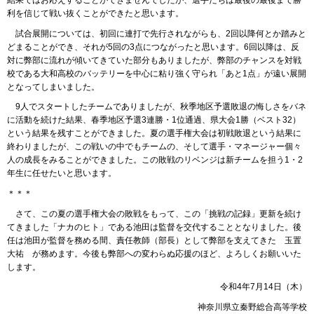
結果ではお応えすることができませんでしたが、選手たちは最後の最後まで勝
利を信じて戦い抜くことができたと思います。
試合展開については、初回に連打で先行されながらも、2回以降何とか踏みと
どまることができ、それが5回の3点につながったと思います。6回以降は、反
対に弊部に流れが傾いてきていた部分もありましたが、弊部のチャンスを対戦
校である大和高校のバッテリーを中心に粘り強く守られ「あと1点」が遠い展開
となってしまいました。
9人でスタートしたチームでありましたが、秋季地区予選敗退の悔しさをバネ
に活動を続けた結果、春季地区予選3連勝・1位通過、県大会1勝（ベスト32）
という結果を残すことができました。夏の選手権大会は初戦敗退という結果に
終わりましたが、この戦いの中でもチームの、そして選手・マネージャー個々
人の成長をみることができました。この敗戦のリベンジは新チームを担う1・2
年生に任せたいと思います。
＊＊＊
さて、この夏の選手権大会の敗戦をもって、この「挑戦の記録」更新を続け
てきました「ナカのヒト」である池田は監督を交代することとなりました。後
任は池田が監督を務める間、責任教師（部長）として弊部を支えてきた 玉置
大祐 が務めます。今後も弊部への変わらぬ応援のほど、よろしくお願いいた
します。
令和4年7月14日（木）
神奈川県立秦野総合高等学校