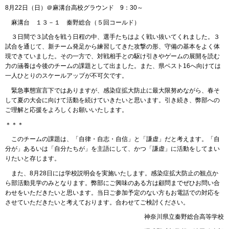
8月22日（日）＠麻溝台高校グラウンド 9：30～
麻溝台 １３－１ 秦野総合（５回コールド）
３日間で３試合を戦う日程の中、選手たちはよく戦い抜いてくれました。３
試合を通じて、新チーム発足から練習してきた攻撃の形、守備の基本をよく体
現できていました。その一方で、対戦相手との駆け引きやゲームの展開を読む
力の涵養は今後のチームの課題として出ました。また、県ベスト16へ向けては
一人ひとりのスケールアップが不可欠です。
緊急事態宣言下ではありますが、感染症拡大防止に最大限努めながら、春そ
して夏の大会に向けて活動を続けていきたいと思います。引き続き、弊部への
ご理解と応援をよろしくお願いいたします。
＊＊＊
このチームの課題は、「自律・自志・自信」と「謙虚」だと考えます。「自
分が」あるいは「自分たちが」を主語にして、かつ「謙虚」に活動をしてまい
りたいと存じます。
また、8月28日には学校説明会を実施いたします。感染症拡大防止の観点か
ら部活動見学のみとなります。弊部にご興味のある方は顧問までぜひお問い合
わせをいただきたいと思います。当日ご参加予定のない方もお電話での対応を
させていただきたいと考えております。合わせてご検討ください。
神奈川県立秦野総合高等学校