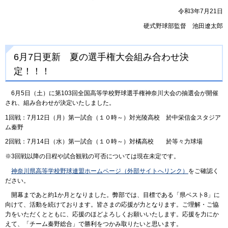
令和3年7月21日
硬式野球部監督 池田遼太郎
6月7日更新 夏の選手権大会組み合わせ決
定！！！
6月5日（土）に第103回全国高等学校野球選手権神奈川大会の抽選会が開催
され、組み合わせが決定いたしました。
1回戦：7月12日（月）第一試合（１０時～）対光陵高校 於中栄信金スタジア
ム秦野
2回戦：7月14日（水）第一試合（１０時～）対橘高校 於等々力球場
※3回戦以降の日程や試合観戦の可否については現在未定です。
神奈川県高等学校野球連盟ホームページ（外部サイトへリンク）
をご確認く
ださい。
開幕まであと約1か月となりました。弊部では、目標である「県ベスト8」に
向けて、活動を続けております。皆さまの応援が力となります。ご理解・ご協
力をいただくとともに、応援のほどよろしくお願いいたします。応援を力にか
えて、「チーム秦野総合」で勝利をつかみ取りたいと思います。