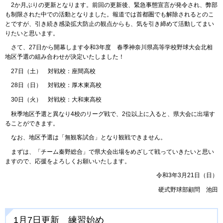
2か月ぶりの更新となります。前回の更新後、緊急事態宣言が発令され、弊部
も制限された中での活動となりました。報道では首都圏でも解除されるとのこ
とですが、引き続き感染拡大防止の観点からも、気を引き締めて活動してまい
りたいと思います。
さて、27日から開幕します令和3年度 春季神奈川県高等学校野球大会北相
地区予選の組み合わせが決定いたしました！
27日（土） 対戦校：座間高校
28日（日） 対戦校：厚木東高校
30日（火） 対戦校：大和東高校
秋季地区予選と異なり4校のリーグ戦で、2位以上に入ると、県大会に出場す
ることができます。
なお、地区予選は「無観客試合」となり観戦できません。
まずは、「チーム秦野総合」で県大会出場をめざして戦っていきたいと思い
ますので、応援をよろしくお願いいたします。
令和3年3月21日（日）
硬式野球部顧問 池田
1月7日更新 練習始め