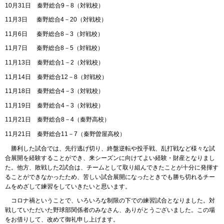
10月31日 秦野総合9－8（対戦校）
11月3日 秦野総合4－20（対戦校）
11月6日 秦野総合8－3（対戦校）
11月7日 秦野総合8－5（対戦校）
11月13日 秦野総合1－2（対戦校）
11月14日 秦野総合12－8（対戦校）
11月18日 秦野総合4－3（対戦校）
11月19日 秦野総合4－3（対戦校）
11月21日 秦野総合8－4（秦野高校）
11月21日 秦野総合11－7（秦野曽屋高校）
勝利した試合では、先行逃げ切り、終盤逆転や投手戦、乱打戦など様々な試
合展開を経験することができ、来シーズンに向けてよい経験・財産となりまし
た。他方、敗戦した2試合は、チームとして取り組んできたことが十分に発揮す
ることができなかったため、苦しい試合展開になったときでも勝ち切れるチー
ムをめざして練習をしていきたいと思います。
コロナ禍ということで、いろいろな制限の下での練習試合となりました。対
戦していただいた野球部関係者のみなさん、ありがとうございました。この場
をお借りして、改めて御礼申し上げます。