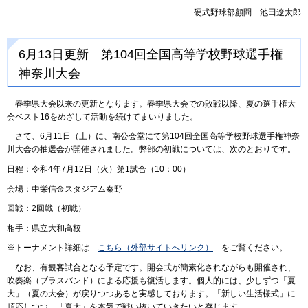
硬式野球部顧問 池田遼太郎
6月13日更新 第104回全国高等学校野球選手権
神奈川大会
春季県大会以来の更新となります。春季県大会での敗戦以降、夏の選手権大
会ベスト16をめざして活動を続けてまいりました。
さて、6月11日（土）に、南公会堂にて第104回全国高等学校野球選手権神奈
川大会の抽選会が開催されました。弊部の初戦については、次のとおりです。
日程：令和4年7月12日（火）第1試合（10：00）
会場：中栄信金スタジアム秦野
回戦：2回戦（初戦）
相手：県立大和高校
※トーナメント詳細は
こちら（外部サイトへリンク）
をご覧ください。
なお、有観客試合となる予定です。開会式が簡素化されながらも開催され、
吹奏楽（ブラスバンド）による応援も復活します。個人的には、少しずつ「夏
大」（夏の大会）が戻りつつあると実感しております。「新しい生活様式」に
順応しつつ、「夏大」を本気で戦い抜いていきたいと存じます。