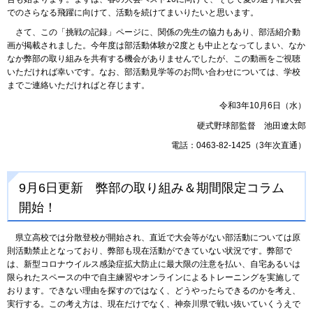
でのさらなる飛躍に向けて、活動を続けてまいりたいと思います。
さて、この「挑戦の記録」ページに、関係の先生の協力もあり、部活紹介動
画が掲載されました。今年度は部活動体験が2度とも中止となってしまい、なか
なか弊部の取り組みを共有する機会がありませんでしたが、この動画をご視聴
いただければ幸いです。なお、部活動見学等のお問い合わせについては、学校
までご連絡いただければと存じます。
令和3年10月6日（水）
硬式野球部監督 池田遼太郎
電話：0463-82-1425（3年次直通）
9月6日更新 弊部の取り組み＆期間限定コラム
開始！
県立高校では分散登校が開始され、直近で大会等がない部活動については原
則活動禁止となっており、弊部も現在活動ができていない状況です。弊部で
は、新型コロナウイルス感染症拡大防止に最大限の注意を払い、自宅あるいは
限られたスペースの中で自主練習やオンラインによるトレーニングを実施して
おります。できない理由を探すのではなく、どうやったらできるのかを考え、
実行する。この考え方は、現在だけでなく、神奈川県で戦い抜いていくうえで