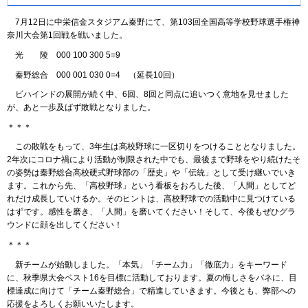
7月12日に中栄信金スタジアム秦野にて、第103回全国高等学校野球選手権神
奈川大会第1回戦を戦いました。
光 陵 000 100 300 5=9
秦野総合 000 001 030 0=4 （延長10回）
ビハインドの展開が続く中、6回、8回と同点に追いつく意地を見せました
が、あと一歩及ばず敗戦となりました。
＊＊＊
この敗戦をもって、3年生は高校野球に一区切りをつけることとなりました。
2年次にコロナ禍により活動が制限された中でも、最後まで野球をやり続けたそ
の姿勢は秦野総合高校硬式野球部の「歴史」や「伝統」として受け継いでいき
ます。これから先、「高校野球」という看板をおろした後、「人間」としてど
れだけ成長していけるか。そのヒントは、高校野球での活動中に見つけている
はずです。感性を磨き、「人間」を磨いてください！そして、今後もぜひグラ
ウンドに顔を出してください！
＊＊＊
新チームが始動しました。「本気」「チーム力」「徹底力」をキーワード
に、秋季県大会ベスト16を目標に活動しております。夏の悔しさをバネに、目
標達成に向けて「チーム秦野総合」で精進していきます。今後とも、弊部への
応援をよろしくお願いいたします。