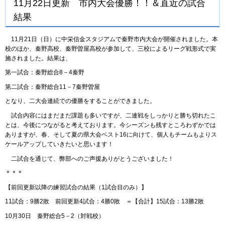
11月22日更新 市内大会優勝！！＆直近の試合
結果
11月21日（日）に中栄信金スタジアムで秦野市内大会が開催されました。本
校のほか、秦野高校、秦野曽屋高校が参加して、三校によるリーグ戦形式で実
施されました。結果は、
第一試合：秦野総合8－4秦野
第二試合：秦野総合11－7秦野曽屋
となり、二大会連続での優勝をすることができました。
試合内容にはまだまだ課題も多いですが、二連戦をしっかりと勝ち切れたこ
とは、今後につながると考えております。今シーズンも残すところわずかでは
ありますが、春、そして夏の県大会ベスト16に向けて、個人もチームもよりス
ケールアップしていきたいと思います！
二試合を通じて、弊部へのご声援ありがとうございました！
＊＊＊
【前回更新以降の練習試合の結果（1試合目のみ）】
11試合：9勝2敗 前回更新4試合：4勝0敗 ＝【合計】15試合：13勝2敗
10月30日 秦野総合5－2（対戦校）