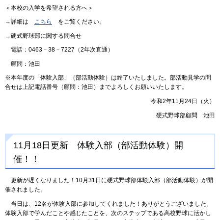
＜本校の入学を希望される方へ＞
→詳細は
こちら
をご覧ください。
→硬式野球部に関する問合せ
電話：0463－38－7227（2年次直通）
顧問：池田
※本年度の「体験入部」（部活動体験）は終了いたしました。部活動見学の問
合せは上記電話番号（顧問：池田）までよろしくお願いいたします。
令和2年11月24日（火）
硬式野球部顧問 池田
11月18日更新 体験入部（部活動体験）開
催！！
更新が遅くなりました！10月31日に硬式野球部体験入部（部活動体験）が開
催されました。
当日は、12名が体験入部に参加してくれました！ありがとうございました。
体験入部で学んだことや感じたことを、次のステップである高校野球に活かし