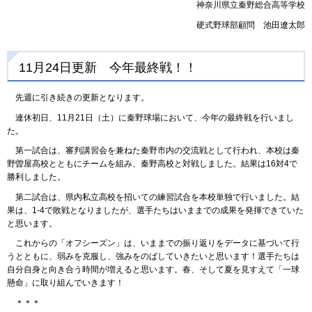
神奈川県立秦野総合高等学校
硬式野球部顧問 池田遼太郎
11月24日更新 今年最終戦！！
先週に引き続きの更新となります。
連休初日、11月21日（土）に秦野球場において、今年の最終戦を行いまし
た。
第一試合は、審判講習会を兼ねた秦野市内の交流戦として行われ、本校は秦
野曽屋高校とともにチームを組み、秦野高校と対戦しました。結果は16対4で
勝利しました。
第二試合は、県内私立高校を招いての練習試合を本校単独で行いました。結
果は、1-4で敗戦となりましたが、選手たちはいままでの成果を発揮できていた
と思います。
これからの「オフシーズン」は、いままでの振り返りをデータに基づいて行
うとともに、弱みを克服し、強みをのばしていきたいと思います！選手たちは
自分自身と向き合う時間が増えると思います。春、そして夏を見すえて「一球
懸命」に取り組んでいきます！
＊＊＊