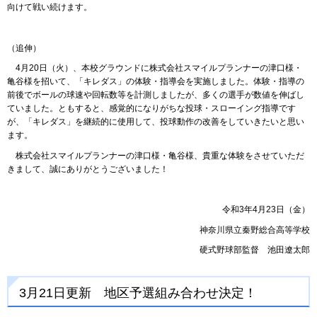
向けて戦い続けます。
（追伸）
4月20日（火）、本校グラウンドに株式会社スマイルプランナーの津口様・
亀谷様を招いて、「キレダス」の体験・指導会を実施しました。体験・指導の
前後でボールの球速や回転数等を計測しましたが、多くの選手が数値を伸ばし
ていました。ともすると、感覚的になりがちな投球・スローイング指導です
が、「キレダス」を継続的に使用して、投球動作の改善をしていきたいと思い
ます。
株式会社スマイルプランナーの津口様・亀谷様、貴重な体験をさせていただ
きまして、誠にありがとうございました！
令和3年4月23日（金）
神奈川県立秦野総合高等学校
硬式野球部監督 池田遼太郎
3月21日更新 地区予選組み合わせ決定！