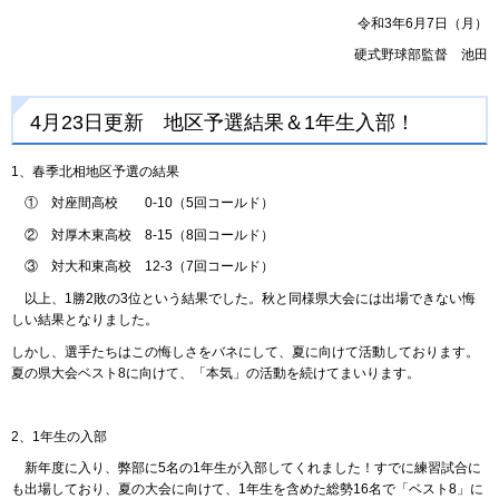
令和3年6月7日（月）
硬式野球部監督 池田
4月23日更新 地区予選結果＆1年生入部！
1、春季北相地区予選の結果
① 対座間高校 0-10（5回コールド）
② 対厚木東高校 8-15（8回コールド）
③ 対大和東高校 12-3（7回コールド）
以上、1勝2敗の3位という結果でした。秋と同様県大会には出場できない悔
しい結果となりました。
しかし、選手たちはこの悔しさをバネにして、夏に向けて活動しております。
夏の県大会ベスト8に向けて、「本気」の活動を続けてまいります。
2、1年生の入部
新年度に入り、弊部に5名の1年生が入部してくれました！すでに練習試合に
も出場しており、夏の大会に向けて、1年生を含めた総勢16名で「ベスト8」に