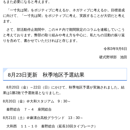
もまた必要になると考えます。
「一寸先は闇」をポジティブに考えるか、ネガティブに考えるか。目標達成
に向けて、「一寸先は闇」をポジティブに考え、実践することが大切だと考え
ます。
さて、部活動停止期間中、このＨＰ内で期間限定のコラムを連載していこう
と考えております。弊部の取り組みや考え方を中心に、私たちの活動の振り返
りを含めて、書かせていただければと存じます。
令和3年9月6日
硬式野球部 池田
8月23日更新 秋季地区予選結果
8月20日（金）～22日（日）にかけて、秋季地区予選が実施されました。結
果は1勝2敗で予選敗退となりました。
8月20日（金）＠大和スタジアム 9：30～
秦野総合 ７－４ 座間総合
8月21日（土）＠麻溝台高校グラウンド 13：30～
大和西 １１－１０ 秦野総合（延長10回タイブレーク）