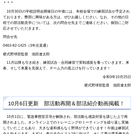
＊＊＊
10月30日の学校説明会開催日の午後には、本校会場での練習試合が予定され
ております。弊部に興味がある方は、ぜひお越しください。なお、その他の日
程での部活動見学については、次の問合せ先までご連絡ください。個別にご対
応させていただきます。
問合せ先
0463-82-1425（3年次直通）
硬式野球部監督 池田遼太郎
11月以降も引き続き、練習試合・合同練習で実戦感覚を養っていきます。来
春、そして来夏を見据えて、チーム力の底上げを行っていきます！
令和3年10月25日
硬式野球部監督 池田遼太郎
10月6日更新 部活動再開＆部活紹介動画掲載！
10月1日に、緊急事態宣言等が解除され、部活動も感染対策を講じた上で再
開されました。オンライン上でのトレーニングやミーティングを繰り返し実施
していたこともあり、大きな違和感もなく野球ができています！今後は練習試
合も始まります。まずは、春の大会ベスト16に向けて、そして夏の選手権大会