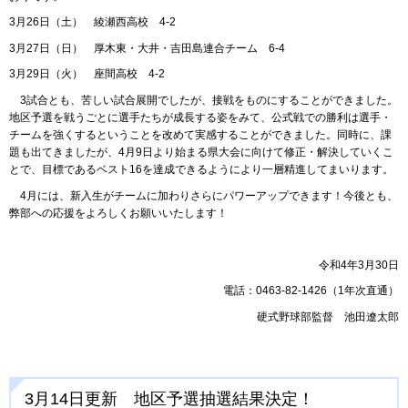
3月26日（土） 綾瀬西高校 4-2
3月27日（日） 厚木東・大井・吉田島連合チーム 6-4
3月29日（火） 座間高校 4-2
3試合とも、苦しい試合展開でしたが、接戦をものにすることができました。
地区予選を戦うごとに選手たちが成長する姿をみて、公式戦での勝利は選手・
チームを強くするということを改めて実感することができました。同時に、課
題も出てきましたが、4月9日より始まる県大会に向けて修正・解決していくこ
とで、目標であるベスト16を達成できるようにより一層精進してまいります。
4月には、新入生がチームに加わりさらにパワーアップできます！今後とも、
弊部への応援をよろしくお願いいたします！
令和4年3月30日
電話：0463-82-1426（1年次直通）
硬式野球部監督 池田遼太郎
3月14日更新 地区予選抽選結果決定！