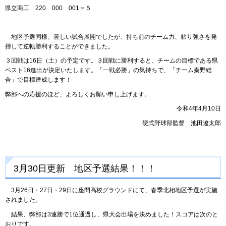
県立商工 220 000 001＝５
地区予選同様、苦しい試合展開でしたが、持ち前のチーム力、粘り強さを発
揮して逆転勝利することができました。
３回戦は16日（土）の予定です。３回戦に勝利すると、チームの目標である県
ベスト16進出が決定いたします。「一戦必勝」の気持ちで、「チーム秦野総
合」で目標達成します！
弊部への応援のほど、よろしくお願い申し上げます。
令和4年4月10日
硬式野球部監督 池田遼太郎
3月30日更新 地区予選結果！！！
3月26日・27日・29日に座間高校グラウンドにて、春季北相地区予選が実施
されました。
結果、弊部は3連勝で1位通過し、県大会出場を決めました！スコアは次のと
おりです。