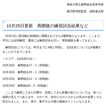
神奈川県立秦野総合高等学校
硬式野球部監督 池田遼太郎
10月25日更新 再開後の練習試合結果など
10月1日に部活動が段階的に再開されてから3週間強となります。ここまで、
平日には合同練習、週末には練習試合を行い、実戦感覚を養ってきました。
練習試合については、昨日までに4校と対戦し、1試合目については4連勝す
ることができています。
＜スコア：1試合目のみ＞
10月10日 秦野総合17－2（対戦校）
10月16日 秦野総合20－1（対戦校）
10月23日 秦野総合12－3（対戦校）
10月24日 秦野総合6－5（対戦校）
ここまで練習してきた打撃や、目指してきた終盤の粘りについては、徐々に
成果が見えつつあります。その一方、自分たちのミスからの失点や走塁ミスも
目立ちました。また、体力・集中力も今後の補強ポイントになります。