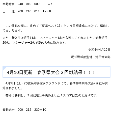
秦野総合 240 010 000 0 ＝7
山 北 200 210 011 1×＝8
この敗戦を糧に、改めて「夏県ベスト16」という目標達成に向けて、精進し
てまいります。
また、新入生は選手11名、マネージャー1名が入部してくれました。総勢選手
20名、マネージャー2名で夏の大会に臨みます。
令和4年4月19日
硬式野球部監督 池田遼太郎
4月10日更新 春季県大会２回戦結果！！！
4月9日（土）に横浜高校長浜グラウンドにて、春季神奈川県大会2回戦が実
施されました。
弊部は勝利し、３回戦進出を決めました！スコアは次のとおりです。
秦野総合 000 212 230＝10