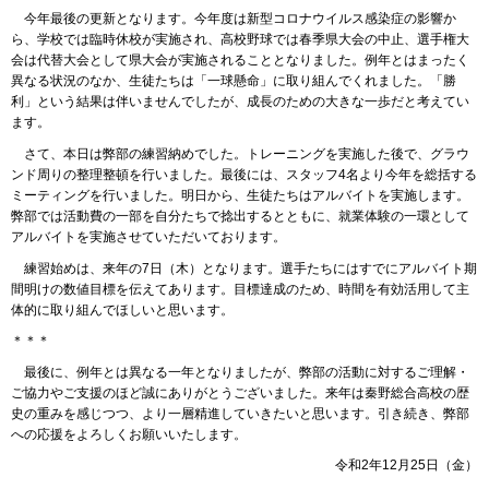
今年最後の更新となります。今年度は新型コロナウイルス感染症の影響か
ら、学校では臨時休校が実施され、高校野球では春季県大会の中止、選手権大
会は代替大会として県大会が実施されることとなりました。例年とはまったく
異なる状況のなか、生徒たちは「一球懸命」に取り組んでくれました。「勝
利」という結果は伴いませんでしたが、成長のための大きな一歩だと考えてい
ます。
さて、本日は弊部の練習納めでした。トレーニングを実施した後で、グラウ
ンド周りの整理整頓を行いました。最後には、スタッフ4名より今年を総括する
ミーティングを行いました。明日から、生徒たちはアルバイトを実施します。
弊部では活動費の一部を自分たちで捻出するとともに、就業体験の一環として
アルバイトを実施させていただいております。
練習始めは、来年の7日（木）となります。選手たちにはすでにアルバイト期
間明けの数値目標を伝えてあります。目標達成のため、時間を有効活用して主
体的に取り組んでほしいと思います。
＊＊＊
最後に、例年とは異なる一年となりましたが、弊部の活動に対するご理解・
ご協力やご支援のほど誠にありがとうございました。来年は秦野総合高校の歴
史の重みを感じつつ、より一層精進していきたいと思います。引き続き、弊部
への応援をよろしくお願いいたします。
令和2年12月25日（金）