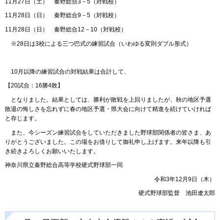
11月27日（土） 秦野総合3－5（対戦校）
11月28日（日） 秦野総合9－5（対戦校）
11月28日（日） 秦野総合12－10（対戦校）
※28日は3校による三つ巴式の練習試合（いわゆる変則ダブル形式）
10月以降の練習試合の対戦結果は合計して、
【20試合：16勝4敗】
となりました。結果としては、勝利が敗戦を上回りましたが、秋の地区予選
敗退の悔しさを忘れずに春の地区予選・県大会に向けて精進を続けていければ
と存じます。
また、今シーズン練習試合をしていただきました野球部関係者の皆さま、あ
りがとうございました。この場をお借りして御礼申し上げます。来年以降も引
き続きよろしくお願いいたします。
神奈川県立秦野総合高等学校硬式野球部一同
令和3年12月9日（木）
硬式野球部監督 池田遼太郎