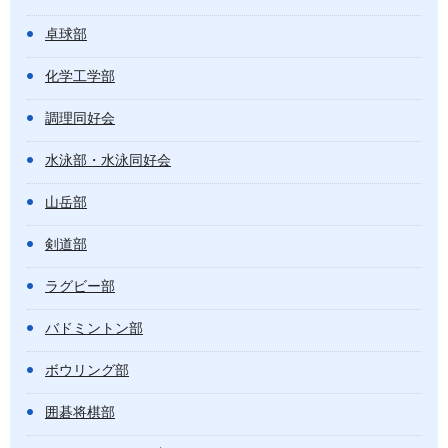
卓球部
化学工学部
調理同好会
水泳部・水泳同好会
山岳部
剣道部
ラグビー部
バドミントン部
ボウリング部
囲碁将棋部