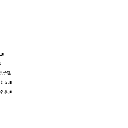
加
加
出
会県予選
加
加