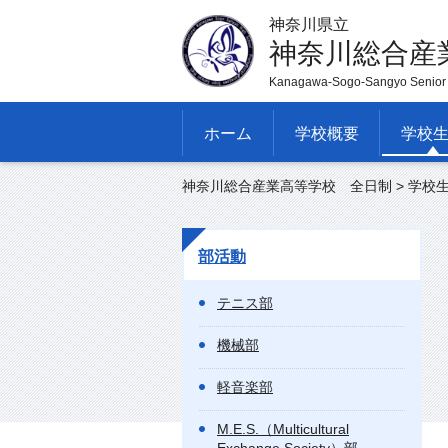
神奈川県立
神奈川総合産
Kanagawa-Sogo-Sangyo Senior 
ホーム
学校概要
学校
神奈川総合産業高等学校 全日制
>
学校
部活動
テニス部
機械部
軽音楽部
M.E.S.（Multicultural