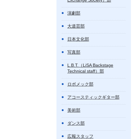
Exchange Society）部
演劇部
大道芸部
日本文化部
写真部
L.B.T.（LiSA Backstage
Technical staff）部
ロボメック部
アコースティックギター部
美術部
ダンス部
広報スタッフ