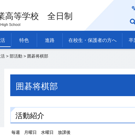
業高等学校 全日制
High School
生活
特色
進路
在校生・保護者の方へ
卒
生活
>
部活動
> 囲碁将棋部
囲碁将棋部
活動紹介
毎週 月曜日 水曜日 放課後