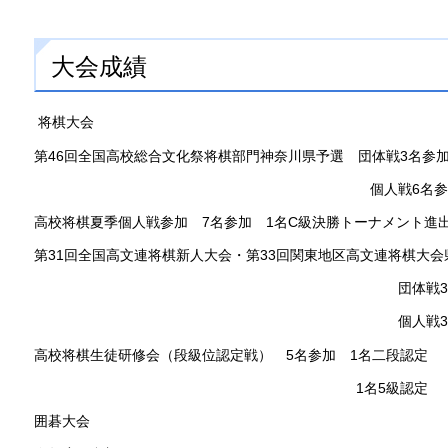
大会成績
将棋大会
第46回全国高校総合文化祭将棋部門神奈川県予選 団体戦3名参
個人戦6名参
高校将棋夏季個人戦参加 7名参加 1名C級決勝トーナメント進
第31回全国高文連将棋新人大会・第33回関東地区高文連将棋大
団体戦3名参
個人戦3名参
高校将棋生徒研修会（段級位認定戦） 5名参加 1名二段認定
1名5級認定
囲碁大会