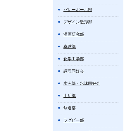
バレーボール部
デザイン造形部
漫画研究部
卓球部
化学工学部
調理同好会
水泳部・水泳同好会
山岳部
剣道部
ラグビー部