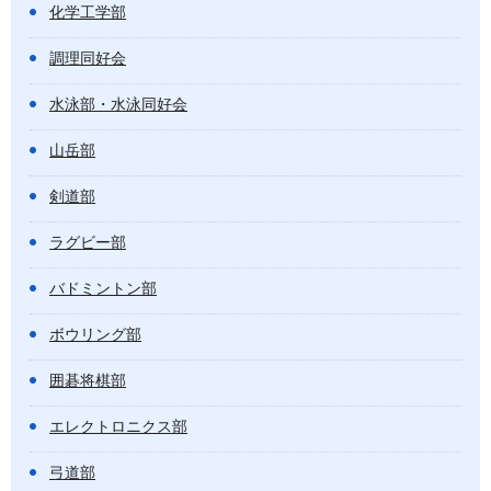
化学工学部
調理同好会
水泳部・水泳同好会
山岳部
剣道部
ラグビー部
バドミントン部
ボウリング部
囲碁将棋部
エレクトロニクス部
弓道部