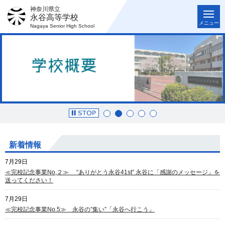
神奈川県立
永谷高等学校
メニュー
Nagaya Senior High School
新着情報
7月29日
≪完校記念事業No,２≫ “ありがとう永谷41st” 永谷に「感謝のメッセージ」を
送ってください！
7月29日
≪完校記念事業No.5≫ 永谷の”集い”「永谷へ行こう」