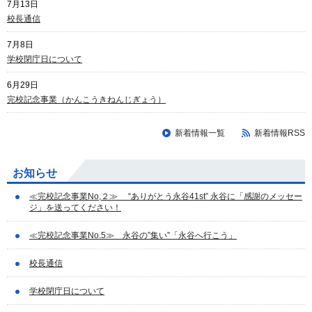
7月13日
校長通信
7月8日
学校閉庁日について
6月29日
完校記念事業（かんこうきねんじぎょう）
新着情報一覧
新着情報RSS
お知らせ
≪完校記念事業No,２≫ “ありがとう永谷41st” 永谷に「感謝のメッセー
ジ」を送ってください！
≪完校記念事業No.5≫ 永谷の”集い”「永谷へ行こう」
校長通信
学校閉庁日について