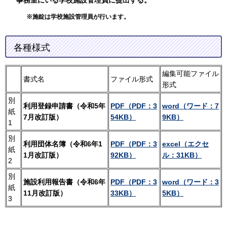
事務室にいる学校施設管理員に提出する。
※施錠は学校施設管理員が行います。
各種様式
編集可能ファイル
書式名
ファイル形式
形式
別
利用登録申請書（令和5年
PDF（PDF：3
word（ワード：7
紙
7月改訂版）
54KB）
9KB）
1
別
利用団体名簿（令和6年1
PDF（PDF：3
excel（エクセ
紙
1月改訂版）
92KB）
ル：31KB）
2
別
施設利用報告書（令和6年
PDF（PDF：3
word（ワード：3
紙
11月改訂版）
33KB）
5KB）
3