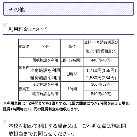
その他
利用料金について
金額(うち消費税及び
施設名
区分
単位
地方消費税相当分)
照明施設を利用
1回（2時間）
440円(40円)
体育館
冷房施設を利用
1,710円(155円)
1時間
暖房施設を利用
2,580円(234円)
冷房施設を利用
360円(32円)
音楽室
1時間
暖房施設を利用
540円(49円)
※
利用単位は、2時間までを1回とする。1回の開放につき2時間を超える場合、
延長1時間毎に220円の延長料金を徴収します。
本校を初めて利用する場合又は、ご不明な点は施設開
放担当までお問合せください。