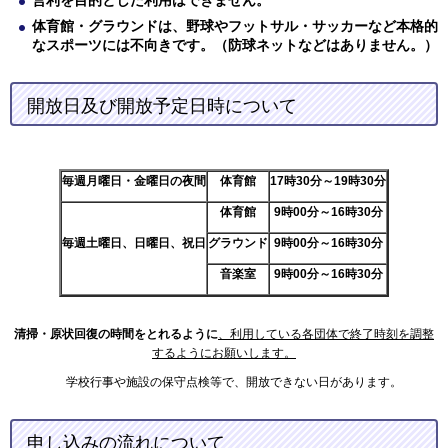
体育館・グラウンドは、野球やフットサル・サッカーなど本格的
なスポーツには不向きです。（防球ネットなどはありません。）
開放日及び開放予定日時について
毎週月曜日・金曜日の夜間
体育館
17
時
30
分
～19時30分
体育館
9
時
00
分
～16時30分
毎週土曜日、日曜日、祝日
グラウンド
9
時
00
分
～16時30分
音楽室
9
時
00
分
～16時30分
清掃・原状回復の時間をとれるように
、利用している各団体で終了時刻を調整
するようにお願いします。
学校行事や施設の保守点検等で、開放できない日があります。
申し込みの流れについて