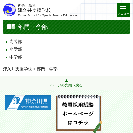
神奈川県立
津久井支援学校
メニュー
Tsukui School for Special Needs Education
部門・学部
高等部
小学部
中学部
津久井支援学校
> 部門・学部
ページの先頭へ戻る