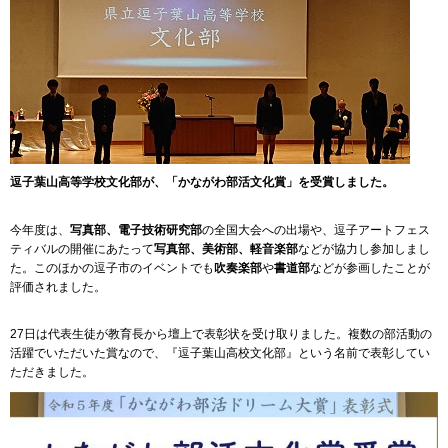
逗子葉山高等学校文化部が、「かながわ部活文化賞」を受賞しました。
今年度は、
写真部、電子技術研究部
の全国大会への出場や、逗子アートフェス
ティバルの開催にあたって
写真部、美術部、軽音楽部
などが協力し参加しまし
た。このほかの逗子市のイベントでも
吹奏楽部
や
書道部
などが参画したことが
評価されました。
27日は代表生徒が教育長から壇上で表彰状を受け取りました。複数の部活動の
活躍でいただいた賞なので、『逗子葉山高校文化部』という名前で表彰してい
ただきました。