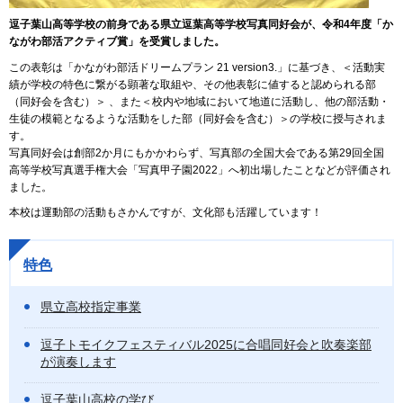
逗子葉山高等学校の前身である県立逗葉高等学校写真同好会が、令和4年度「か
ながわ部活アクティブ賞」を受賞しました。
この表彰は「かながわ部活ドリームプラン 21 version3.」に基づき、＜活動実
績が学校の特色に繋がる顕著な取組や、その他表彰に値すると認められる部
（同好会を含む）＞ 、また＜校内や地域において地道に活動し、他の部活動・
生徒の模範となるような活動をした部（同好会を含む）＞の学校に授与されま
す。
写真同好会は創部2か月にもかかわらず、写真部の全国大会である第29回全国
高等学校写真選手権大会「写真甲子園2022」へ初出場したことなどが評価され
ました。
本校は運動部の活動もさかんですが、文化部も活躍しています！
特色
県立高校指定事業
逗子トモイクフェスティバル2025に合唱同好会と吹奏楽部
が演奏します
逗子葉山高校の学び