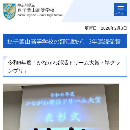
神奈川県立
逗子葉山高等学校
メニュー
Zushi Hayama Senior High School
更新日：2026年2月3日
逗子葉山高等学校の部活動が、3年連続受賞
令和6年度「かながわ部活ドリーム大賞・準グラ
ンプリ」