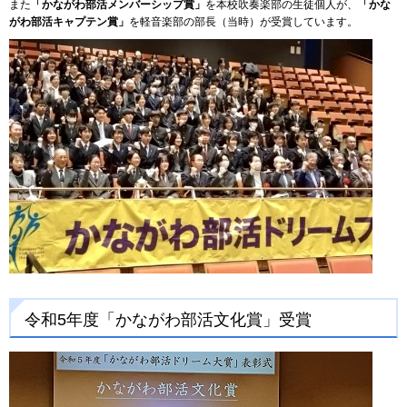
また
「かながわ部活メンバーシップ賞」
を本校吹奏楽部の生徒個人が、
「かな
がわ部活キャプテン賞」
を軽音楽部の部長（当時）が受賞しています。
令和5年度「かながわ部活文化賞」受賞